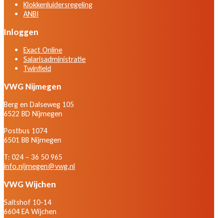
Klokkenluidersregeling
ANBI
Inloggen
Exact Online
Salarisadministratie
Twinfield
VWG Nijmegen
Berg en Dalseweg 105
6522 BD Nijmegen
Postbus 1074
6501 BB Nijmegen
T: 024 – 36 50 965
info.nijmegen@vwg.nl
VWG Wijchen
Saltshof 10-14
6604 EA Wijchen