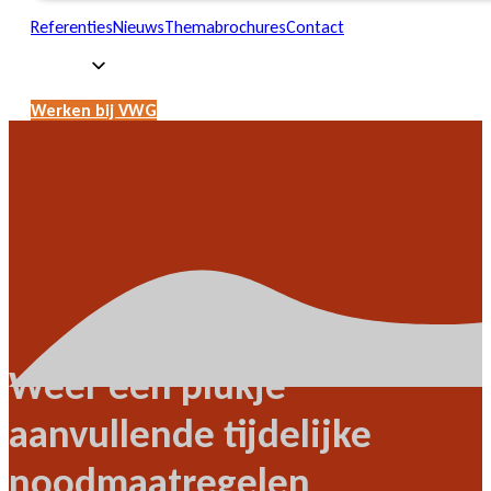
Referenties
Nieuws
Themabrochures
Contact
Werken bij VWG
Weer een plukje
aanvullende tijdelijke
noodmaatregelen