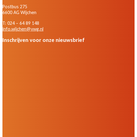
Postbus 275
6600 AG Wijchen
T: 024 – 64 89 148
info.wijchen@vwg.nl
Inschrijven voor onze nieuwsbrief