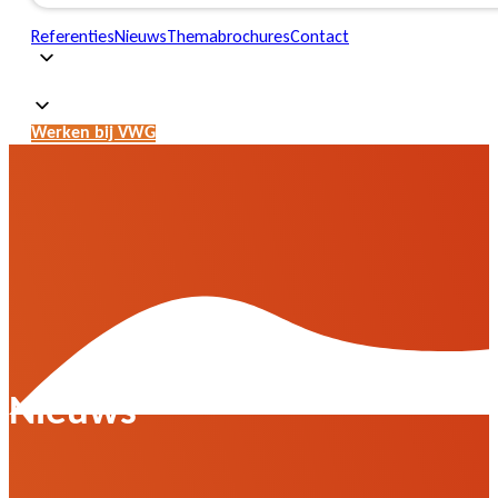
Referenties
Nieuws
Themabrochures
Contact
Werken bij VWG
Nieuws