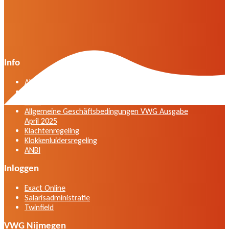
Info
Algemene voorwaarden VWG versie april 2025
General terms and conditions VWG edition April
2025
Allgemeine Geschäftsbedingungen VWG Ausgabe
April 2025
Klachtenregeling
Klokkenluidersregeling
ANBI
Inloggen
Exact Online
Salarisadministratie
Twinfield
VWG Nijmegen