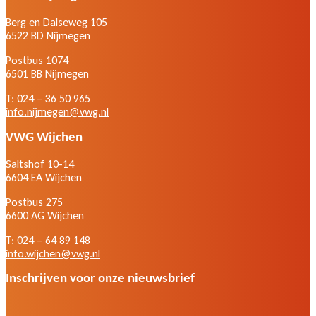
Berg en Dalseweg 105
6522 BD Nijmegen
Postbus 1074
6501 BB Nijmegen
T: 024 – 36 50 965
info.nijmegen@vwg.nl
VWG Wijchen
Saltshof 10-14
6604 EA Wijchen
Postbus 275
6600 AG Wijchen
T: 024 – 64 89 148
info.wijchen@vwg.nl
Inschrijven voor onze nieuwsbrief