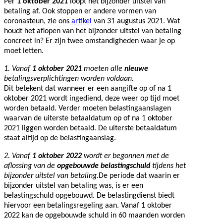
Per
1 oktober 2021
loopt het bijzonder uitstel van
betaling af. Ook stoppen er andere vormen van
coronasteun, zie ons
artikel
van 31 augustus 2021.
Wat
houdt het aflopen van het bijzonder uitstel van betaling
concreet in? Er zijn twee omstandigheden waar je op
moet letten.
1. Vanaf
1 oktober 2021
moeten alle
nieuwe
betalingsverplichtingen worden voldaan.
Dit betekent dat wanneer er een aangifte op of na 1
oktober 2021 wordt ingediend, deze weer op tijd moet
worden betaald. Verder moeten belastingaanslagen
waarvan de uiterste betaaldatum op of na 1 oktober
2021 liggen worden betaald. De uiterste betaaldatum
staat altijd op de belastingaanslag.
2. Vanaf
1 oktober 2022
wordt er begonnen met de
aflossing van de
opgebouwde belastingschuld
tijdens het
bijzonder uitstel van betaling.
De periode dat waarin er
bijzonder uitstel van betaling was, is er een
belastingschuld opgebouwd. De belastingdienst biedt
hiervoor een betalingsregeling aan. Vanaf 1 oktober
2022 kan de opgebouwde schuld in 60 maanden worden