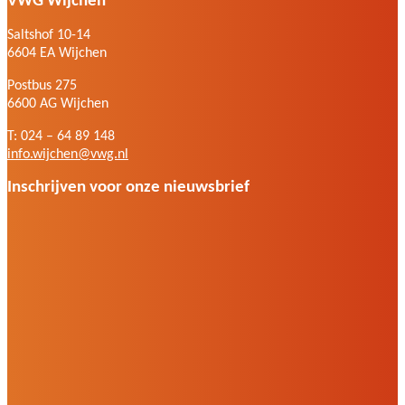
VWG Wijchen
Saltshof 10-14
6604 EA Wijchen
Postbus 275
6600 AG Wijchen
T: 024 – 64 89 148
info.wijchen@vwg.nl
Inschrijven voor onze nieuwsbrief