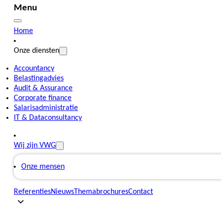
Menu
Home
Onze diensten
Accountancy
Belastingadvies
Audit & Assurance
Corporate finance
Salarisadministratie
IT & Dataconsultancy
Wij zijn VWG
Onze mensen
Referenties
Nieuws
Themabrochures
Contact