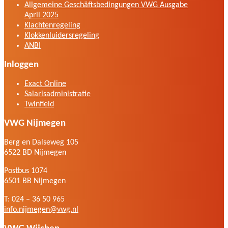
Allgemeine Geschäftsbedingungen VWG Ausgabe
April 2025
Klachtenregeling
Klokkenluidersregeling
ANBI
Inloggen
Exact Online
Salarisadministratie
Twinfield
VWG Nijmegen
Berg en Dalseweg 105
6522 BD Nijmegen
Postbus 1074
6501 BB Nijmegen
T: 024 – 36 50 965
info.nijmegen@vwg.nl