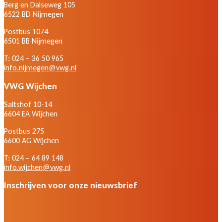
Berg en Dalseweg 105
6522 BD Nijmegen
Postbus 1074
6501 BB Nijmegen
T: 024 – 36 50 965
info.nijmegen@vwg.nl
VWG Wijchen
Saltshof 10-14
6604 EA Wijchen
Postbus 275
6600 AG Wijchen
T: 024 – 64 89 148
info.wijchen@vwg.nl
Inschrijven voor onze nieuwsbrief