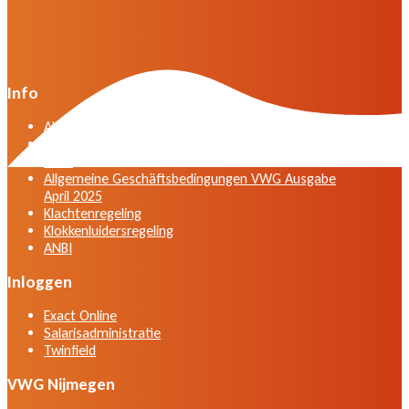
Info
Algemene voorwaarden VWG versie april 2025
General terms and conditions VWG edition April
2025
Allgemeine Geschäftsbedingungen VWG Ausgabe
April 2025
Klachtenregeling
Klokkenluidersregeling
ANBI
Inloggen
Exact Online
Salarisadministratie
Twinfield
VWG Nijmegen