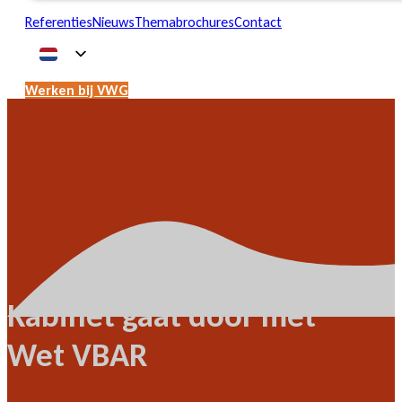
Referenties
Nieuws
Themabrochures
Contact
Werken bij VWG
Kabinet gaat door met
Wet VBAR