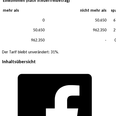
Einkommen (nach Steuerfreibetrag)
mehr als
nicht mehr als
sp
0
50.650
6
50.650
962.350
2
962.350
-
Der Tarif bleibt unverändert: 31%.
Inhaltsübersicht