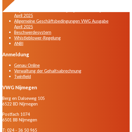
Fassung vom April 2025
Allgemeine Geschäftsbedingungen VWG Ausgabe
April 2025
Allgemeine Geschäftsbedingungen VWG Ausgabe
April 2025
Beschwerdesystem
Whistleblower-Regelung
ANBI
Anmeldung
Genau Online
Verwaltung der Gehaltsabrechnung
Twinfield
VWG Nijmegen
Berg en Dalseweg 105
6522 BD Nijmegen
Postfach 1074
6501 BB Nijmegen
T: 024 - 36 50 965