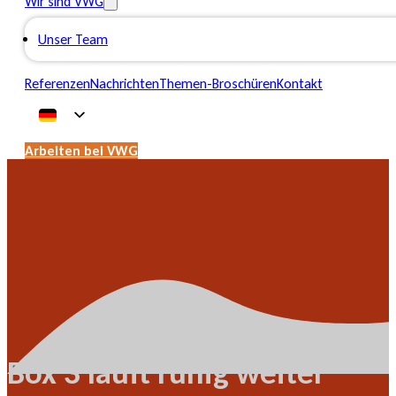
Wir sind VWG
Unser Team
Referenzen
Nachrichten
Themen-Broschüren
Kontakt
Arbeiten bei VWG
Box 3 läuft ruhig weiter