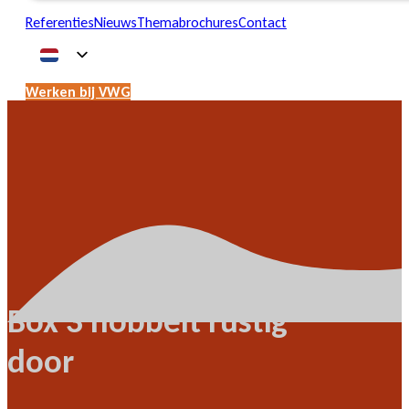
Referenties
Nieuws
Themabrochures
Contact
Werken bij VWG
Box 3 hobbelt rustig
door