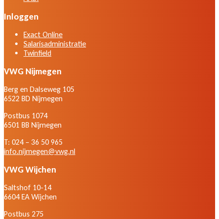
Inloggen
Exact Online
Salarisadministratie
Twinfield
VWG Nijmegen
Berg en Dalseweg 105
6522 BD Nijmegen
Postbus 1074
6501 BB Nijmegen
T: 024 – 36 50 965
info.nijmegen@vwg.nl
VWG Wijchen
Saltshof 10-14
6604 EA Wijchen
Postbus 275