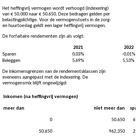
Het heffingvrij vermogen wordt verhoogd (indexering)
van € 50.000 naar € 50.650. Deze bedragen gelden per
belastingplichtige. Voor de vermogenstoets in de zorg-
en huurtoeslag geldt een lager heffingvrij vermogen.
De forfaitaire rendementen zijn als volgt:
2021
2022
Sparen
0,03%
-0,01%
Beleggen
5,69%
5,53%
De inkomensgrenzen van de rendementsklassen zijn
eveneens aangepast met de indexering. De
vermogensmix blijft ongewijzigd:
Inkomen (na heffingvrij vermogen)
meer dan
niet meer dan
sp
0
50.650
6
50.650
962.350
2