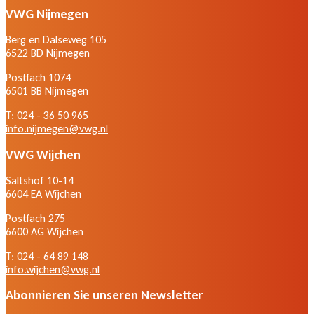
VWG Nijmegen
Berg en Dalseweg 105
6522 BD Nijmegen
Postfach 1074
6501 BB Nijmegen
T: 024 - 36 50 965
info.nijmegen@vwg.nl
VWG Wijchen
Saltshof 10-14
6604 EA Wijchen
Postfach 275
6600 AG Wijchen
T: 024 - 64 89 148
info.wijchen@vwg.nl
Abonnieren Sie unseren Newsletter