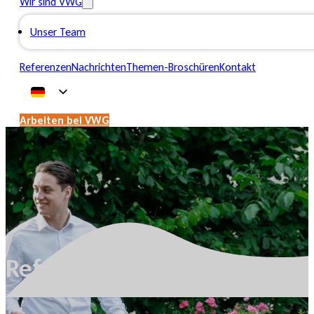
Wir sind VWG
Unser Team
Referenzen
Nachrichten
Themen-Broschüren
Kontakt
Arbeiten bei VWG
Referenzen