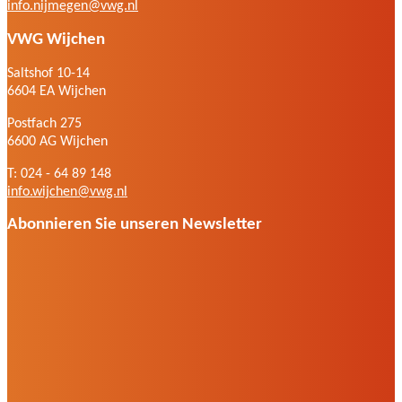
info.nijmegen@vwg.nl
VWG Wijchen
Saltshof 10-14
6604 EA Wijchen
Postfach 275
6600 AG Wijchen
T: 024 - 64 89 148
info.wijchen@vwg.nl
Abonnieren Sie unseren Newsletter