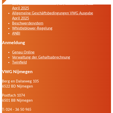
Allgemeine Geschäftsbedingungen VWG Ausgabe
April 2025
Allgemeine Geschäftsbedingungen VWG Ausgabe
April 2025
Beschwerdesystem
Whistleblower-Regelung
ANBI
Anmeldung
Genau Online
Verwaltung der Gehaltsabrechnung
Twinfield
VWG Nijmegen
Berg en Dalseweg 105
6522 BD Nijmegen
Postfach 1074
6501 BB Nijmegen
T: 024 - 36 50 965