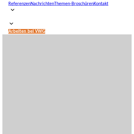
Referenzen
Nachrichten
Themen-Broschüren
Kontakt
Arbeiten bei VWG
VWG
Wirtschaftsprüfungs-
und