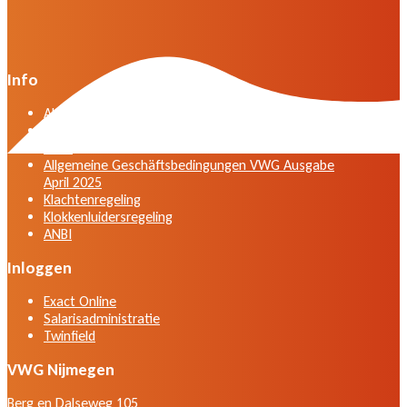
Info
Algemene voorwaarden VWG versie april 2025
General terms and conditions VWG edition April
2025
Allgemeine Geschäftsbedingungen VWG Ausgabe
April 2025
Klachtenregeling
Klokkenluidersregeling
ANBI
Inloggen
Exact Online
Salarisadministratie
Twinfield
VWG Nijmegen
Berg en Dalseweg 105