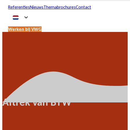
Referenties
Nieuws
Themabrochures
Contact
Werken bij VWG
Aftrek van BTW