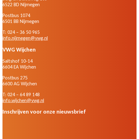
6522 BD Nijmegen
Postbus 1074
6501 BB Nijmegen
T: 024 – 36 50 965
info.nijmegen@vwg.nl
VWG Wijchen
Saltshof 10-14
6604 EA Wijchen
Postbus 275
6600 AG Wijchen
T: 024 – 64 89 148
info.wijchen@vwg.nl
Inschrijven voor onze nieuwsbrief