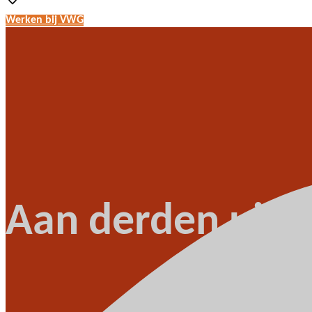
Werken bij VWG
Aan derden uitb