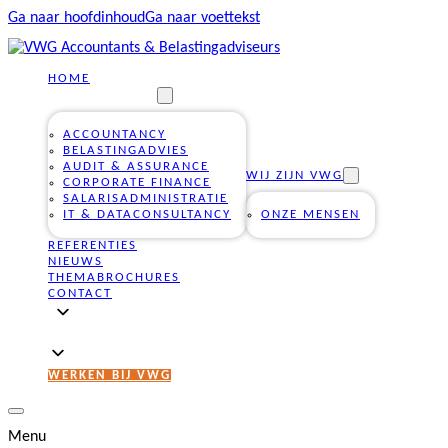
Ga naar hoofdinhoud
Ga naar voettekst
HOME
ONZE DIENSTEN
ACCOUNTANCY
BELASTINGADVIES
AUDIT & ASSURANCE
WIJ ZIJN VWG
CORPORATE FINANCE
SALARISADMINISTRATIE
IT & DATACONSULTANCY
ONZE MENSEN
REFERENTIES
NIEUWS
THEMABROCHURES
CONTACT
WERKEN BIJ VWG
Menu