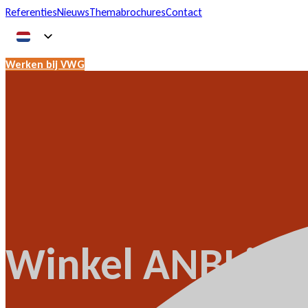
Referenties
Nieuws
Themabrochures
Contact
Werken bij VWG
Winkel ANBI is B