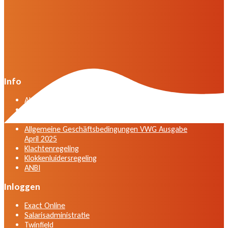
Info
Algemene voorwaarden VWG versie april 2025
General terms and conditions VWG edition April
2025
Allgemeine Geschäftsbedingungen VWG Ausgabe
April 2025
Klachtenregeling
Klokkenluidersregeling
ANBI
Inloggen
Exact Online
Salarisadministratie
Twinfield