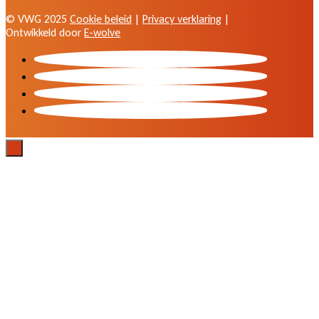
© VWG 2025
Cookie beleid
|
Privacy verklaring
|
Ontwikkeld door
E-wolve