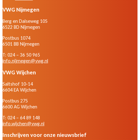
VWG Nijmegen
Berg en Dalseweg 105
6522 BD Nijmegen
Postbus 1074
6501 BB Nijmegen
T: 024 – 36 50 965
info.nijmegen@vwg.nl
VWG Wijchen
Saltshof 10-14
6604 EA Wijchen
Postbus 275
6600 AG Wijchen
T: 024 – 64 89 148
info.wijchen@vwg.nl
Inschrijven voor onze nieuwsbrief