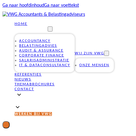
Ga naar hoofdinhoud
Ga naar voettekst
HOME
ONZE DIENSTEN
ACCOUNTANCY
BELASTINGADVIES
AUDIT & ASSURANCE
WIJ ZIJN VWG
CORPORATE FINANCE
SALARISADMINISTRATIE
IT & DATACONSULTANCY
ONZE MENSEN
REFERENTIES
NIEUWS
THEMABROCHURES
CONTACT
WERKEN BIJ VWG