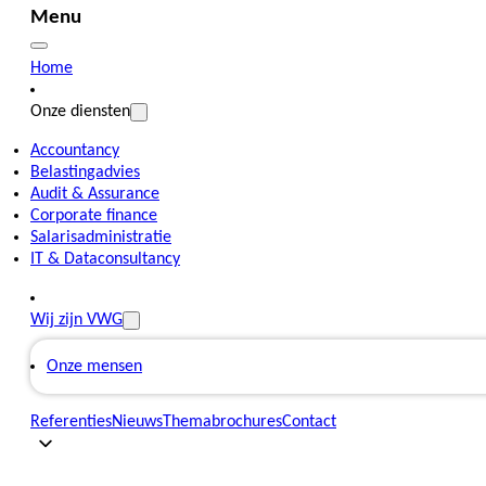
Menu
Home
Onze diensten
Accountancy
Belastingadvies
Audit & Assurance
Corporate finance
Salarisadministratie
IT & Dataconsultancy
Wij zijn VWG
Onze mensen
Referenties
Nieuws
Themabrochures
Contact