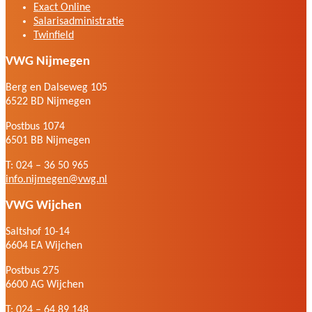
Exact Online
Salarisadministratie
Twinfield
VWG Nijmegen
Berg en Dalseweg 105
6522 BD Nijmegen
Postbus 1074
6501 BB Nijmegen
T: 024 – 36 50 965
info.nijmegen@vwg.nl
VWG Wijchen
Saltshof 10-14
6604 EA Wijchen
Postbus 275
6600 AG Wijchen
T: 024 – 64 89 148