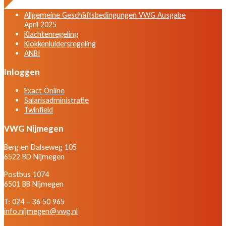
2025
Allgemeine Geschäftsbedingungen VWG Ausgabe
April 2025
Klachtenregeling
Klokkenluidersregeling
ANBI
Inloggen
Exact Online
Salarisadministratie
Twinfield
VWG Nijmegen
Berg en Dalseweg 105
6522 BD Nijmegen
Postbus 1074
6501 BB Nijmegen
T: 024 – 36 50 965
info.nijmegen@vwg.nl