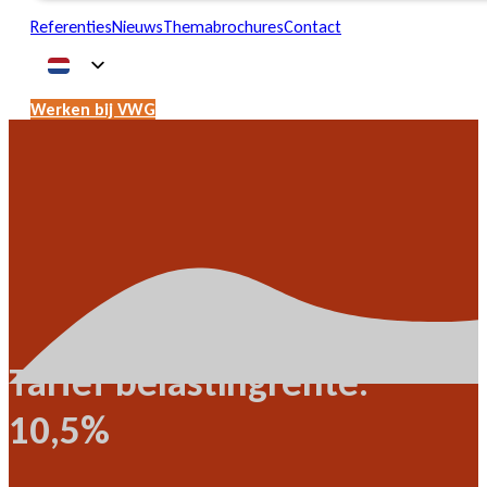
Referenties
Nieuws
Themabrochures
Contact
Werken bij VWG
Tarief belastingrente:
10,5%