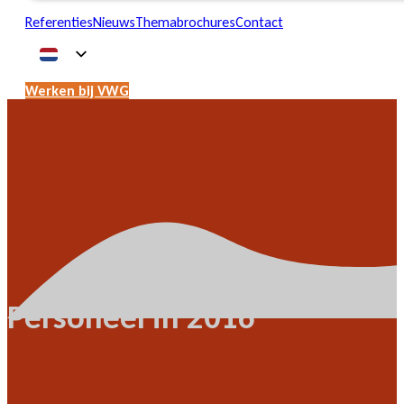
Referenties
Nieuws
Themabrochures
Contact
Werken bij VWG
Personeel in 2016