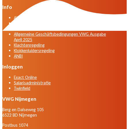
Info
Algemene voorwaarden VWG versie april 2025
General terms and conditions VWG edition April
2025
Allgemeine Geschäftsbedingungen VWG Ausgabe
April 2025
Klachtenregeling
Klokkenluidersregeling
ANBI
Inloggen
Exact Online
Salarisadministratie
Twinfield
VWG Nijmegen
Berg en Dalseweg 105
6522 BD Nijmegen
Postbus 1074