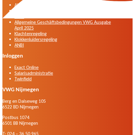
Algemene voorwaarden VWG versie april 2025
General terms and conditions VWG edition April
2025
Allgemeine Geschäftsbedingungen VWG Ausgabe
April 2025
Klachtenregeling
Klokkenluidersregeling
ANBI
Inloggen
Exact Online
Salarisadministratie
Twinfield
VWG Nijmegen
Berg en Dalseweg 105
6522 BD Nijmegen
Postbus 1074
6501 BB Nijmegen
T: 024 – 36 50 965