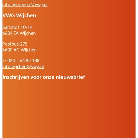
info.nijmegen@vwg.nl
VWG Wijchen
Saltshof 10-14
6604 EA Wijchen
Postbus 275
6600 AG Wijchen
T: 024 – 64 89 148
info.wijchen@vwg.nl
Inschrijven voor onze nieuwsbrief