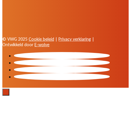
© VWG 2025
Cookie beleid
|
Privacy verklaring
|
Ontwikkeld door
E-wolve