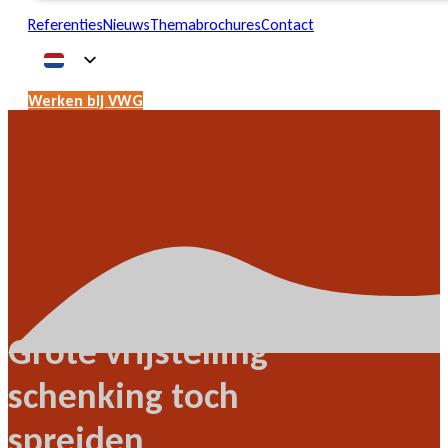
Referenties
Nieuws
Themabrochures
Contact
Werken bij VWG
Grote vrijstelling
schenking toch
spreiden