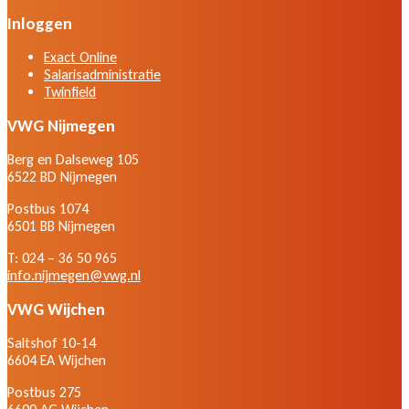
Inloggen
Exact Online
Salarisadministratie
Twinfield
VWG Nijmegen
Berg en Dalseweg 105
6522 BD Nijmegen
Postbus 1074
6501 BB Nijmegen
T: 024 – 36 50 965
info.nijmegen@vwg.nl
VWG Wijchen
Saltshof 10-14
6604 EA Wijchen
Postbus 275