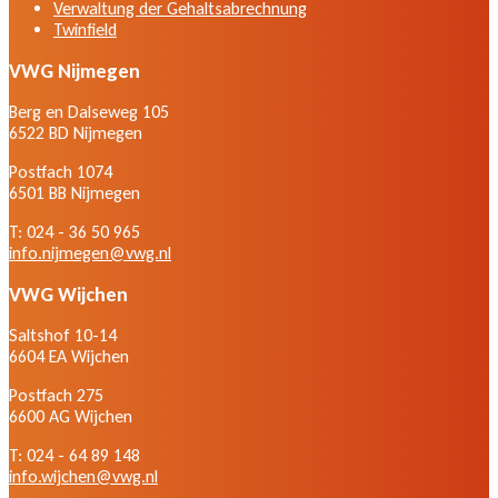
Verwaltung der Gehaltsabrechnung
Twinfield
VWG Nijmegen
Berg en Dalseweg 105
6522 BD Nijmegen
Postfach 1074
6501 BB Nijmegen
T: 024 - 36 50 965
info.nijmegen@vwg.nl
VWG Wijchen
Saltshof 10-14
6604 EA Wijchen
Postfach 275
6600 AG Wijchen
T: 024 - 64 89 148
info.wijchen@vwg.nl