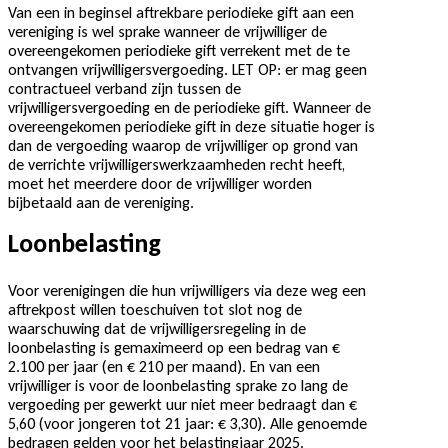
Van een in beginsel aftrekbare periodieke gift aan een
vereniging is wel sprake wanneer de vrijwilliger de
overeengekomen periodieke gift verrekent met de te
ontvangen vrijwilligersvergoeding. LET OP: er mag geen
contractueel verband zijn tussen de
vrijwilligersvergoeding en de periodieke gift. Wanneer de
overeengekomen periodieke gift in deze situatie hoger is
dan de vergoeding waarop de vrijwilliger op grond van
de verrichte vrijwilligerswerkzaamheden recht heeft,
moet het meerdere door de vrijwilliger worden
bijbetaald aan de vereniging.
Loonbelasting
Voor verenigingen die hun vrijwilligers via deze weg een
aftrekpost willen toeschuiven tot slot nog de
waarschuwing dat de vrijwilligersregeling in de
loonbelasting is gemaximeerd op een bedrag van €
2.100 per jaar (en € 210 per maand). En van een
vrijwilliger is voor de loonbelasting sprake zo lang de
vergoeding per gewerkt uur niet meer bedraagt dan €
5,60 (voor jongeren tot 21 jaar: € 3,30). Alle genoemde
bedragen gelden voor het belastingjaar 2025.