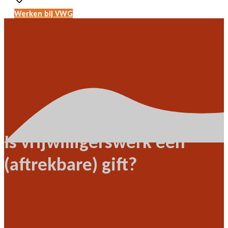
Werken bij VWG
Is vrijwilligerswerk een
(aftrekbare) gift?