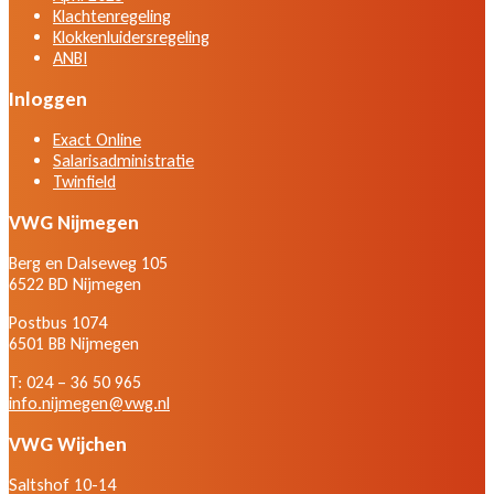
Klachtenregeling
Klokkenluidersregeling
ANBI
Inloggen
Exact Online
Salarisadministratie
Twinfield
VWG Nijmegen
Berg en Dalseweg 105
6522 BD Nijmegen
Postbus 1074
6501 BB Nijmegen
T: 024 – 36 50 965
info.nijmegen@vwg.nl
VWG Wijchen
Saltshof 10-14