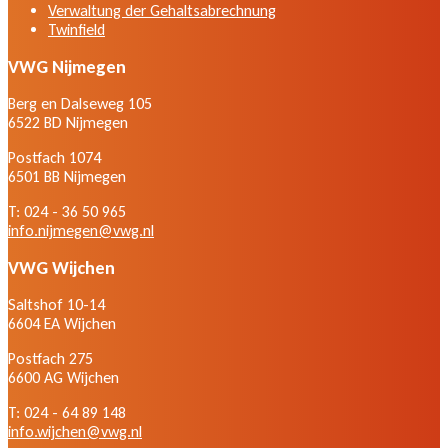
Verwaltung der Gehaltsabrechnung
Twinfield
VWG Nijmegen
Berg en Dalseweg 105
6522 BD Nijmegen
Postfach 1074
6501 BB Nijmegen
T: 024 - 36 50 965
info.nijmegen@vwg.nl
VWG Wijchen
Saltshof 10-14
6604 EA Wijchen
Postfach 275
6600 AG Wijchen
T: 024 - 64 89 148
info.wijchen@vwg.nl