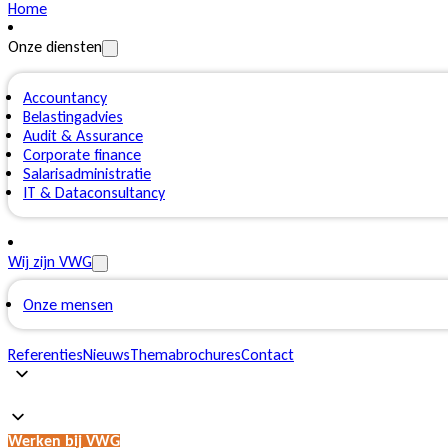
Home
Onze diensten
Accountancy
Belastingadvies
Audit & Assurance
Corporate finance
Salarisadministratie
IT & Dataconsultancy
Wij zijn VWG
Onze mensen
Referenties
Nieuws
Themabrochures
Contact
Werken bij VWG