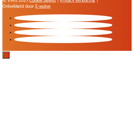
© VWG 2025
Cookie beleid
|
Privacy verklaring
|
Ontwikkeld door
E-wolve