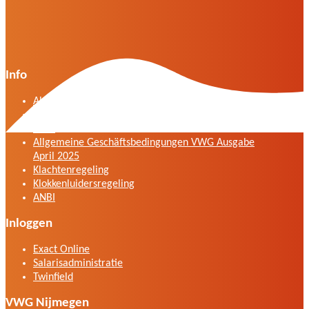
Info
Algemene voorwaarden VWG versie april 2025
General terms and conditions VWG edition April
2025
Allgemeine Geschäftsbedingungen VWG Ausgabe
April 2025
Klachtenregeling
Klokkenluidersregeling
ANBI
Inloggen
Exact Online
Salarisadministratie
Twinfield
VWG Nijmegen