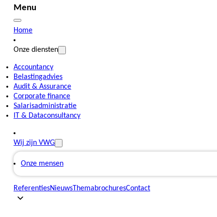
Menu
Home
Onze diensten
Accountancy
Belastingadvies
Audit & Assurance
Corporate finance
Salarisadministratie
IT & Dataconsultancy
Wij zijn VWG
Onze mensen
Referenties
Nieuws
Themabrochures
Contact