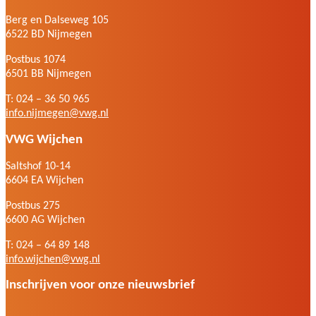
Berg en Dalseweg 105
6522 BD Nijmegen
Postbus 1074
6501 BB Nijmegen
T: 024 – 36 50 965
info.nijmegen@vwg.nl
VWG Wijchen
Saltshof 10-14
6604 EA Wijchen
Postbus 275
6600 AG Wijchen
T: 024 – 64 89 148
info.wijchen@vwg.nl
Inschrijven voor onze nieuwsbrief