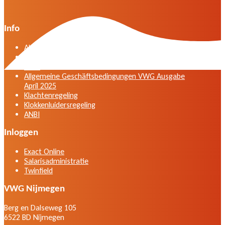
Info
Algemene voorwaarden VWG versie april 2025
General terms and conditions VWG edition April
2025
Allgemeine Geschäftsbedingungen VWG Ausgabe
April 2025
Klachtenregeling
Klokkenluidersregeling
ANBI
Inloggen
Exact Online
Salarisadministratie
Twinfield
VWG Nijmegen
Berg en Dalseweg 105
6522 BD Nijmegen