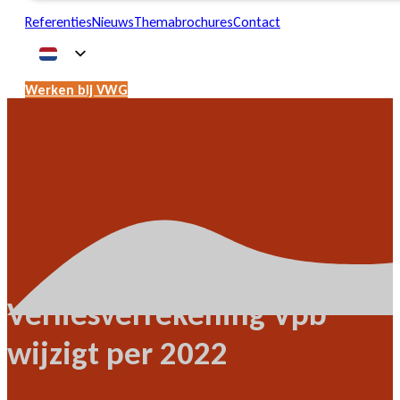
Referenties
Nieuws
Themabrochures
Contact
Werken bij VWG
Verliesverrekening Vpb
wijzigt per 2022