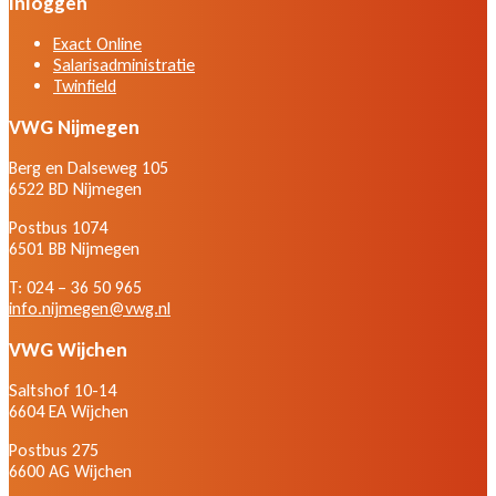
Inloggen
Exact Online
Salarisadministratie
Twinfield
VWG Nijmegen
Berg en Dalseweg 105
6522 BD Nijmegen
Postbus 1074
6501 BB Nijmegen
T: 024 – 36 50 965
info.nijmegen@vwg.nl
VWG Wijchen
Saltshof 10-14
6604 EA Wijchen
Postbus 275
6600 AG Wijchen