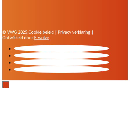
© VWG 2025
Cookie beleid
|
Privacy verklaring
|
Ontwikkeld door
E-wolve