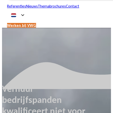
Referenties
Nieuws
Themabrochures
Contact
Werken bij VWG
Verhuur
bedrijfspanden
kwalificeert niet voor