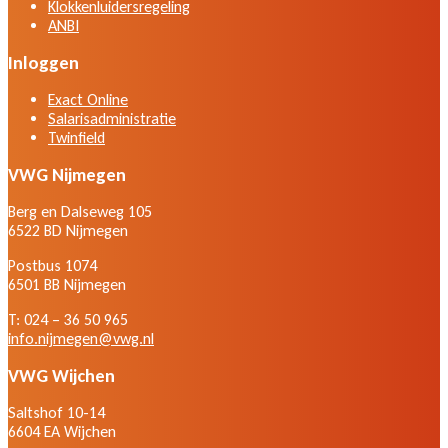
Klokkenluidersregeling
ANBI
Inloggen
Exact Online
Salarisadministratie
Twinfield
VWG Nijmegen
Berg en Dalseweg 105
6522 BD Nijmegen
Postbus 1074
6501 BB Nijmegen
T: 024 – 36 50 965
info.nijmegen@vwg.nl
VWG Wijchen
Saltshof 10-14
6604 EA Wijchen