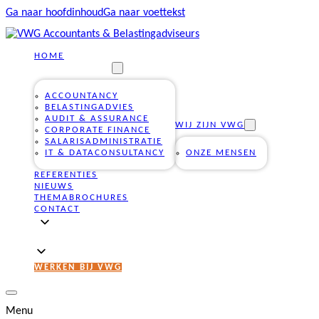
Ga naar hoofdinhoud
Ga naar voettekst
HOME
ONZE DIENSTEN
ACCOUNTANCY
BELASTINGADVIES
AUDIT & ASSURANCE
WIJ ZIJN VWG
CORPORATE FINANCE
SALARISADMINISTRATIE
IT & DATACONSULTANCY
ONZE MENSEN
REFERENTIES
NIEUWS
THEMABROCHURES
CONTACT
WERKEN BIJ VWG
Menu