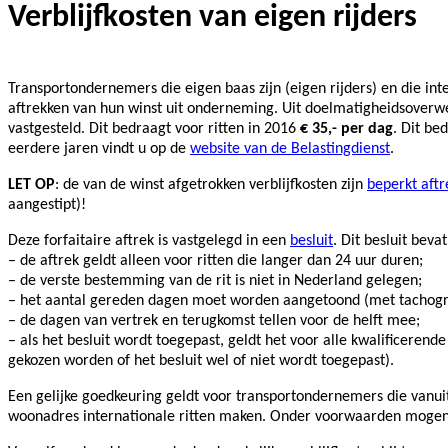
Verblijfkosten van eigen rijders
Transportondernemers die eigen baas zijn (eigen rijders) en die in
aftrekken van hun winst uit onderneming. Uit doelmatigheidsoverwe
vastgesteld. Dit bedraagt voor ritten in 2016
€ 35,- per dag
. Dit be
eerdere jaren vindt u op de
website van de Belastingdienst
.
LET OP
: de van de winst afgetrokken verblijfkosten zijn
beperkt aftr
aangestipt)!
Deze forfaitaire aftrek is vastgelegd in een
besluit
. Dit besluit bev
– de aftrek geldt alleen voor ritten die langer dan 24 uur duren;
– de verste bestemming van de rit is niet in Nederland gelegen;
– het aantal gereden dagen moet worden aangetoond (met tachograaf
– de dagen van vertrek en terugkomst tellen voor de helft mee;
– als het besluit wordt toegepast, geldt het voor alle kwalificerende
gekozen worden of het besluit wel of niet wordt toegepast).
Een gelijke goedkeuring geldt voor transportondernemers die vanu
woonadres internationale ritten maken. Onder voorwaarden mogen d