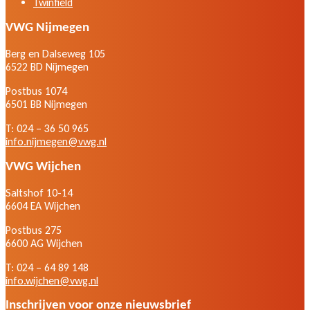
Twinfield
VWG Nijmegen
Berg en Dalseweg 105
6522 BD Nijmegen
Postbus 1074
6501 BB Nijmegen
T: 024 – 36 50 965
info.nijmegen@vwg.nl
VWG Wijchen
Saltshof 10-14
6604 EA Wijchen
Postbus 275
6600 AG Wijchen
T: 024 – 64 89 148
info.wijchen@vwg.nl
Inschrijven voor onze nieuwsbrief