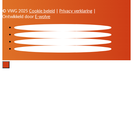
© VWG 2025
Cookie beleid
|
Privacy verklaring
|
Ontwikkeld door
E-wolve