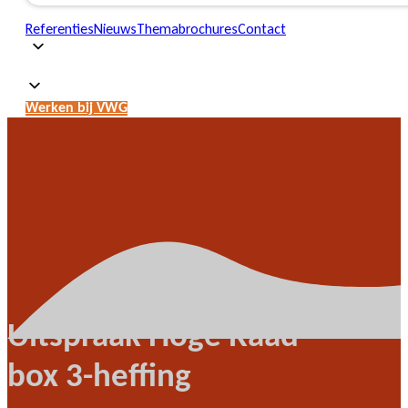
Referenties
Nieuws
Themabrochures
Contact
Werken bij VWG
Uitspraak Hoge Raad
box 3-heffing