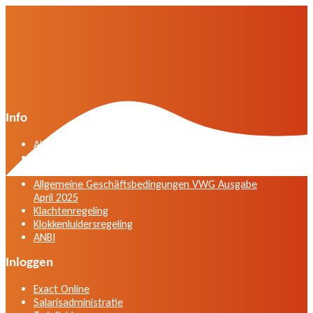
Info
Algemene voorwaarden VWG versie april 2025
General terms and conditions VWG edition April
2025
Allgemeine Geschäftsbedingungen VWG Ausgabe
April 2025
Klachtenregeling
Klokkenluidersregeling
ANBI
Inloggen
Exact Online
Salarisadministratie