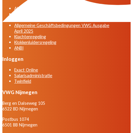
Algemene voorwaarden VWG versie april 2025
General terms and conditions VWG edition April
2025
Allgemeine Geschäftsbedingungen VWG Ausgabe
April 2025
Klachtenregeling
Klokkenluidersregeling
ANBI
Inloggen
Exact Online
Salarisadministratie
Twinfield
VWG Nijmegen
Berg en Dalseweg 105
6522 BD Nijmegen
Postbus 1074
6501 BB Nijmegen