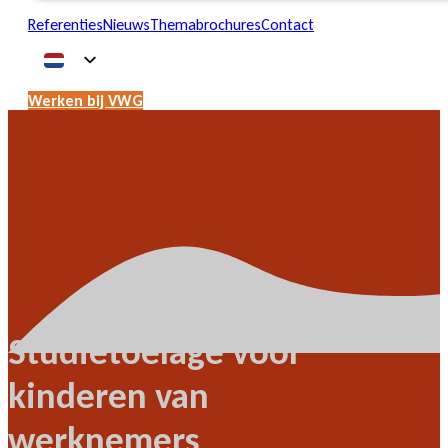
Referenties
Nieuws
Themabrochures
Contact
Werken bij VWG
Studietoelage voor
kinderen van
werknemers