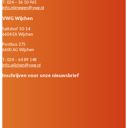
T: 024 – 36 50 965
info.nijmegen@vwg.nl
VWG Wijchen
Saltshof 10-14
6604 EA Wijchen
Postbus 275
6600 AG Wijchen
T: 024 – 64 89 148
info.wijchen@vwg.nl
Inschrijven voor onze nieuwsbrief