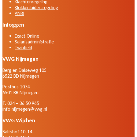
Klachtenregeling
Klokkenluidersregeling
ANBI
Inloggen
Exact Online
Salarisadministratie
Twinfield
VWG Nijmegen
Berg en Dalseweg 105
6522 BD Nijmegen
Postbus 1074
6501 BB Nijmegen
T: 024 – 36 50 965
info.nijmegen@vwg.nl
VWG Wijchen
Saltshof 10-14