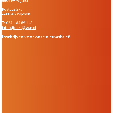
6604 EA Wijchen
Postbus 275
6600 AG Wijchen
T: 024 – 64 89 148
info.wijchen@vwg.nl
Inschrijven voor onze nieuwsbrief