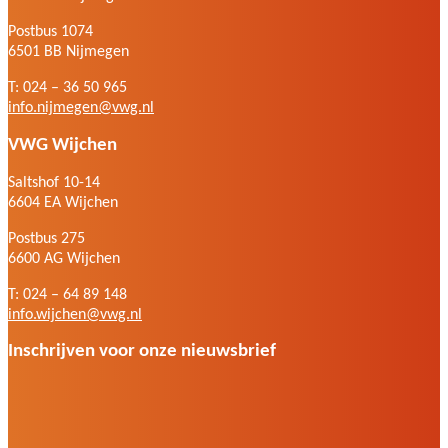
Postbus 1074
6501 BB Nijmegen
T: 024 – 36 50 965
info.nijmegen@vwg.nl
VWG Wijchen
Saltshof 10-14
6604 EA Wijchen
Postbus 275
6600 AG Wijchen
T: 024 – 64 89 148
info.wijchen@vwg.nl
Inschrijven voor onze nieuwsbrief