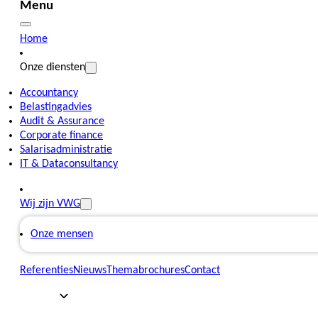
Menu
Home
Onze diensten
Accountancy
Belastingadvies
Audit & Assurance
Corporate finance
Salarisadministratie
IT & Dataconsultancy
Wij zijn VWG
Onze mensen
Referenties
Nieuws
Themabrochures
Contact