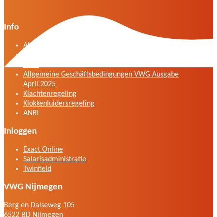
Info
Algemene voorwaarden VWG versie april 2025
General terms and conditions VWG edition April
2025
Allgemeine Geschäftsbedingungen VWG Ausgabe
April 2025
Klachtenregeling
Klokkenluidersregeling
ANBI
Inloggen
Exact Online
Salarisadministratie
Twinfield
VWG Nijmegen
Berg en Dalseweg 105
6522 BD Nijmegen