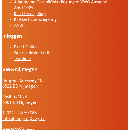
Allgemeine Geschäftsbedingungen VWG Ausgabe
April 2025
Klachtenregeling
Klokkenluidersregeling
ANBI
Inloggen
Exact Online
Salarisadministratie
Twinfield
VWG Nijmegen
Berg en Dalseweg 105
6522 BD Nijmegen
Postbus 1074
6501 BB Nijmegen
T: 024 – 36 50 965
info.nijmegen@vwg.nl
VWG Wijchen