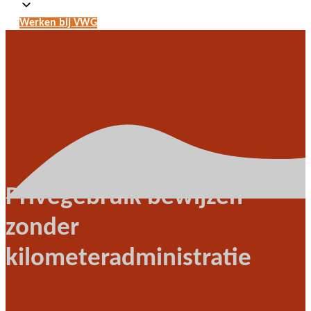
Werken bij VWG
Privégebruik bewijzen
zonder
kilometeradministratie