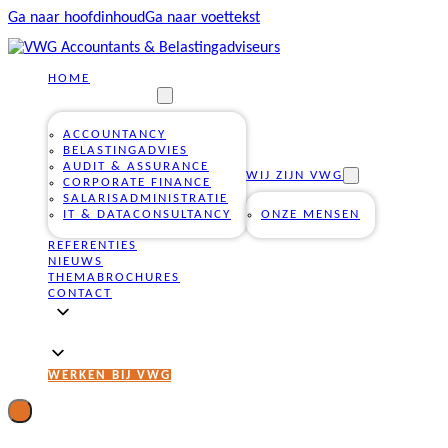
Ga naar hoofdinhoud
Ga naar voettekst
HOME
ONZE DIENSTEN
ACCOUNTANCY
BELASTINGADVIES
AUDIT & ASSURANCE
WIJ ZIJN VWG
CORPORATE FINANCE
SALARISADMINISTRATIE
IT & DATACONSULTANCY
ONZE MENSEN
REFERENTIES
NIEUWS
THEMABROCHURES
CONTACT
WERKEN BIJ VWG