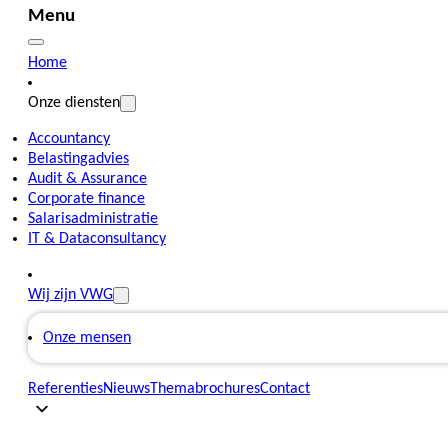
Menu
Home
Onze diensten
Accountancy
Belastingadvies
Audit & Assurance
Corporate finance
Salarisadministratie
IT & Dataconsultancy
Wij zijn VWG
Onze mensen
Referenties
Nieuws
Themabrochures
Contact