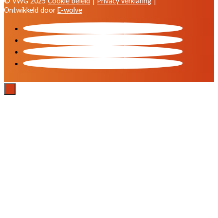
© VWG 2025
Cookie beleid
|
Privacy verklaring
|
Ontwikkeld door
E-wolve