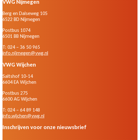
VWG Nijmegen
Berg en Dalseweg 105
6522 BD Nijmegen
Postbus 1074
6501 BB Nijmegen
T: 024 – 36 50 965
info.nijmegen@vwg.nl
VWG Wijchen
Saltshof 10-14
6604 EA Wijchen
Postbus 275
6600 AG Wijchen
T: 024 – 64 89 148
info.wijchen@vwg.nl
Inschrijven voor onze nieuwsbrief