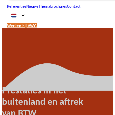
Referenties
Nieuws
Themabrochures
Contact
Werken bij VWG
Prestaties in het
buitenland en aftrek
van BTW