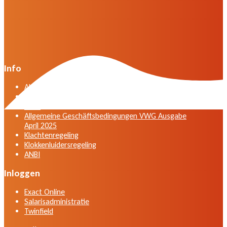
Info
Algemene voorwaarden VWG versie april 2025
General terms and conditions VWG edition April
2025
Allgemeine Geschäftsbedingungen VWG Ausgabe
April 2025
Klachtenregeling
Klokkenluidersregeling
ANBI
Inloggen
Exact Online
Salarisadministratie
Twinfield