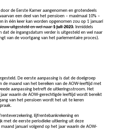
21 door de Eerste Kamer aangenomen en grotendeels
 waarvan een deel van het pensioen – maximaal 10% –
ingen in één keer kan worden opgenomen zou op 1 januari
nieuw uitgesteld en wel naar
1 juli 2023
.
Inmiddels
dat de ingangsdatum verder is uitgesteld en wel naar
angt van de voortgang van het parlementaire proces).
esteld. De eerste aanpassing is dat de doelgroep
 in de maand van het bereiken van de AOW-leeftijd met
eede aanpassing betreft de uitkeringsstroom. Het
 jaar waarin de AOW-gerechtigde leeftijd wordt bereikt
ngang van het pensioen wordt het uit te keren
praak.
frenteverzekering, lijfrentebankrekening en
jk met de eerste periodieke uitkering uit deze
e maand januari volgend op het jaar waarin de AOW-