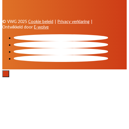
© VWG 2025
Cookie beleid
|
Privacy verklaring
|
Ontwikkeld door
E-wolve