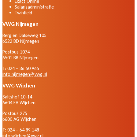
Exact Online
Salarisadministratie
Twinfield
VWG Nijmegen
Berg en Dalseweg 105
6522 BD Nijmegen
Postbus 1074
6501 BB Nijmegen
T: 024 – 36 50 965
info.nijmegen@vwg.nl
VWG Wijchen
Saltshof 10-14
6604 EA Wijchen
Postbus 275
6600 AG Wijchen
T: 024 – 64 89 148
info.wijchen@vwg.nl