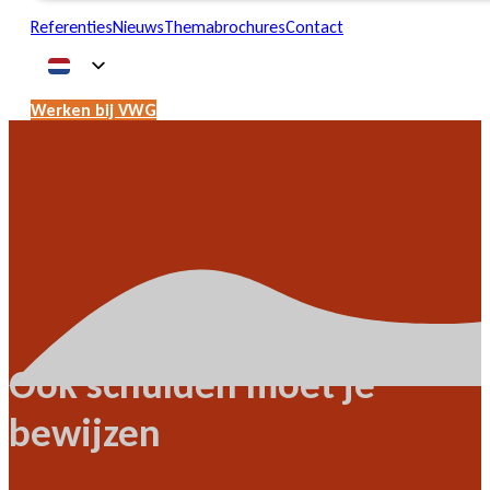
Referenties
Nieuws
Themabrochures
Contact
Werken bij VWG
Ook schulden moet je
bewijzen