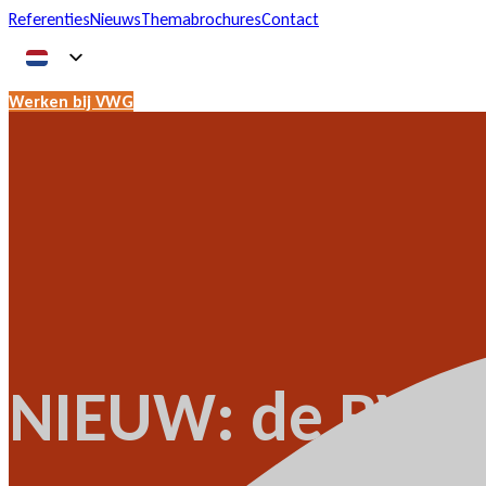
Referenties
Nieuws
Themabrochures
Contact
Werken bij VWG
NIEUW: de BVm