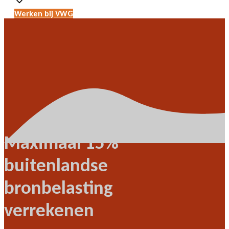
Werken bij VWG
Maximaal 15%
buitenlandse
bronbelasting
verrekenen