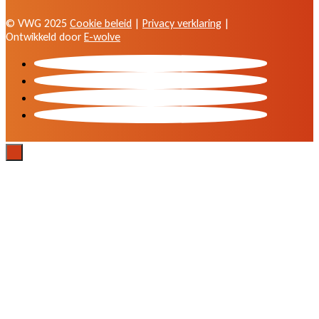
© VWG 2025
Cookie beleid
|
Privacy verklaring
|
Ontwikkeld door
E-wolve