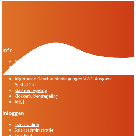
Info
Algemene voorwaarden VWG versie april 2025
General terms and conditions VWG edition April
2025
Allgemeine Geschäftsbedingungen VWG Ausgabe
April 2025
Klachtenregeling
Klokkenluidersregeling
ANBI
Inloggen
Exact Online
Salarisadministratie
Twinfield