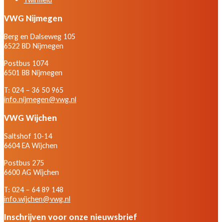
VWG Nijmegen
Berg en Dalseweg 105
6522 BD Nijmegen
Postbus 1074
6501 BB Nijmegen
T: 024 – 36 50 965
info.nijmegen@vwg.nl
VWG Wijchen
Saltshof 10-14
6604 EA Wijchen
Postbus 275
6600 AG Wijchen
T: 024 – 64 89 148
info.wijchen@vwg.nl
Inschrijven voor onze nieuwsbrief