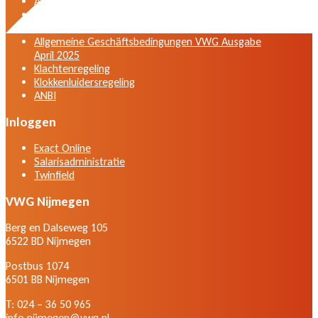
Algemene voorwaarden VWG versie april 2025
General terms and conditions VWG edition April
2025
Allgemeine Geschäftsbedingungen VWG Ausgabe
April 2025
Klachtenregeling
Klokkenluidersregeling
ANBI
Inloggen
Exact Online
Salarisadministratie
Twinfield
VWG Nijmegen
Berg en Dalseweg 105
6522 BD Nijmegen
Postbus 1074
6501 BB Nijmegen
T: 024 – 36 50 965
info.nijmegen@vwg.nl