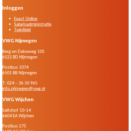
Inloggen
Exact Online
Salarisadministratie
Twinfield
VWG Nijmegen
Berg en Dalseweg 105
6522 BD Nijmegen
Postbus 1074
6501 BB Nijmegen
T: 024 – 36 50 965
info.nijmegen@vwg.nl
VWG Wijchen
Saltshof 10-14
6604 EA Wijchen
Postbus 275