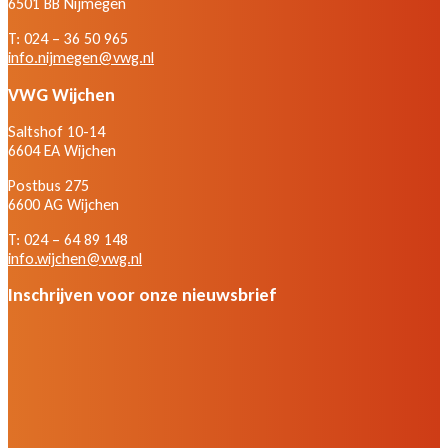
6501 BB Nijmegen
T: 024 – 36 50 965
info.nijmegen@vwg.nl
VWG Wijchen
Saltshof 10-14
6604 EA Wijchen
Postbus 275
6600 AG Wijchen
T: 024 – 64 89 148
info.wijchen@vwg.nl
Inschrijven voor onze nieuwsbrief