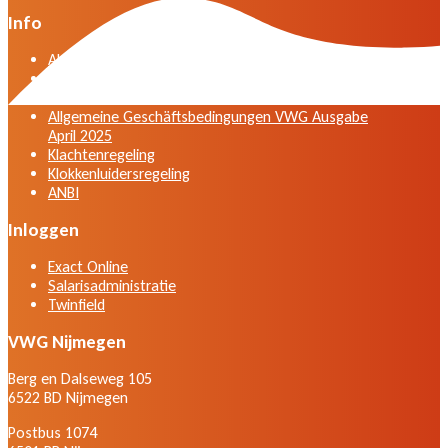
Info
Algemene voorwaarden VWG versie april 2025
General terms and conditions VWG edition April
2025
Allgemeine Geschäftsbedingungen VWG Ausgabe
April 2025
Klachtenregeling
Klokkenluidersregeling
ANBI
Inloggen
Exact Online
Salarisadministratie
Twinfield
VWG Nijmegen
Berg en Dalseweg 105
6522 BD Nijmegen
Postbus 1074