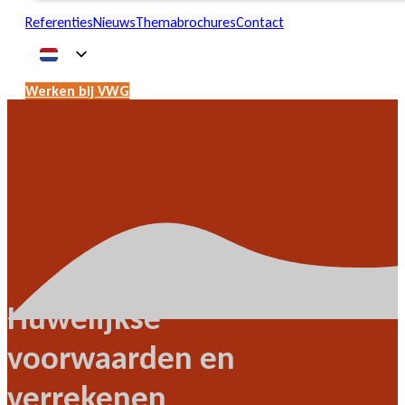
Referenties
Nieuws
Themabrochures
Contact
Werken bij VWG
Huwelijkse
voorwaarden en
verrekenen