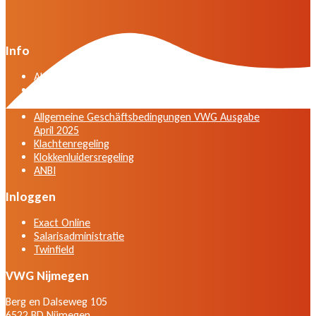
Info
Algemene voorwaarden VWG versie april 2025
General terms and conditions VWG edition April
2025
Allgemeine Geschäftsbedingungen VWG Ausgabe
April 2025
Klachtenregeling
Klokkenluidersregeling
ANBI
Inloggen
Exact Online
Salarisadministratie
Twinfield
VWG Nijmegen
Berg en Dalseweg 105
6522 BD Nijmegen