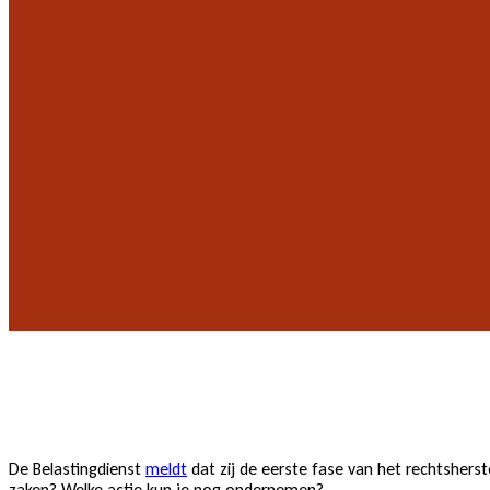
De Belastingdienst
meldt
dat zij de eerste fase van het rechtsherst
zaken? Welke actie kun je nog ondernemen?