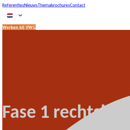
Referenties
Nieuws
Themabrochures
Contact
Werken bij VWG
Fase 1 rechtsher