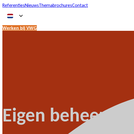
Referenties
Nieuws
Themabrochures
Contact
Werken bij VWG
Eigen beheer pe