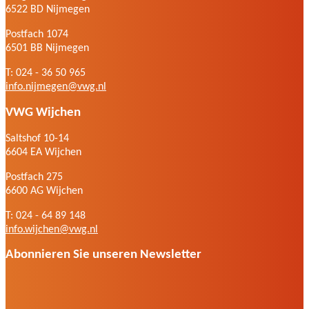
6522 BD Nijmegen
Postfach 1074
6501 BB Nijmegen
T: 024 - 36 50 965
info.nijmegen@vwg.nl
VWG Wijchen
Saltshof 10-14
6604 EA Wijchen
Postfach 275
6600 AG Wijchen
T: 024 - 64 89 148
info.wijchen@vwg.nl
Abonnieren Sie unseren Newsletter