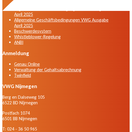
Fassung vom April 2025
Allgemeine Geschäftsbedingungen VWG Ausgabe
April 2025
Allgemeine Geschäftsbedingungen VWG Ausgabe
April 2025
Beschwerdesystem
Whistleblower-Regelung
ANBI
Anmeldung
Genau Online
Verwaltung der Gehaltsabrechnung
Twinfield
VWG Nijmegen
Berg en Dalseweg 105
6522 BD Nijmegen
Postfach 1074
6501 BB Nijmegen
T: 024 - 36 50 965