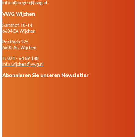
info.nijmegen@vwg.nl
VWG Wijchen
Saltshof 10-14
6604 EA Wijchen
Postfach 275
6600 AG Wijchen
T: 024 - 64 89 148
info.wijchen@vwg.nl
Abonnieren Sie unseren Newsletter