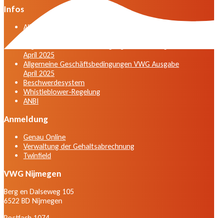
Infos
Allgemeine Geschäftsbedingungen der VWG in der
Fassung vom April 2025
Allgemeine Geschäftsbedingungen VWG Ausgabe
April 2025
Allgemeine Geschäftsbedingungen VWG Ausgabe
April 2025
Beschwerdesystem
Whistleblower-Regelung
ANBI
Anmeldung
Genau Online
Verwaltung der Gehaltsabrechnung
Twinfield
VWG Nijmegen
Berg en Dalseweg 105
6522 BD Nijmegen
Postfach 1074