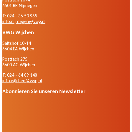
6501 BB Nijmegen
T: 024 - 36 50 965
info.nijmegen@vwg.nl
VWG Wijchen
Saltshof 10-14
6604 EA Wijchen
Postfach 275
6600 AG Wijchen
T: 024 - 64 89 148
info.wijchen@vwg.nl
Abonnieren Sie unseren Newsletter