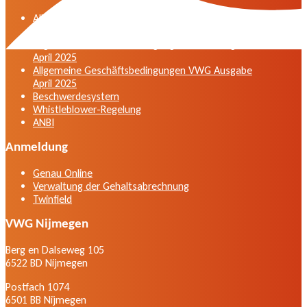
Allgemeine Geschäftsbedingungen der VWG in der
Fassung vom April 2025
Allgemeine Geschäftsbedingungen VWG Ausgabe
April 2025
Allgemeine Geschäftsbedingungen VWG Ausgabe
April 2025
Beschwerdesystem
Whistleblower-Regelung
ANBI
Anmeldung
Genau Online
Verwaltung der Gehaltsabrechnung
Twinfield
VWG Nijmegen
Berg en Dalseweg 105
6522 BD Nijmegen
Postfach 1074
6501 BB Nijmegen