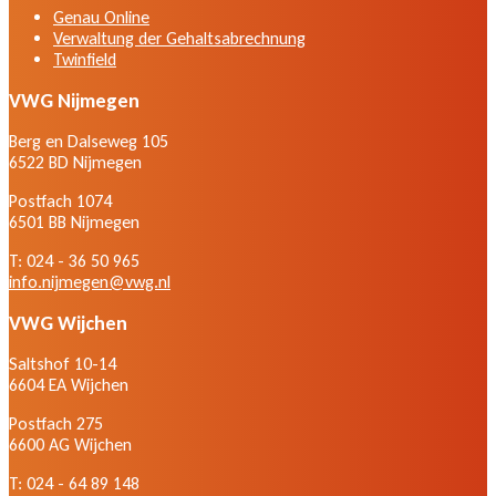
Genau Online
Verwaltung der Gehaltsabrechnung
Twinfield
VWG Nijmegen
Berg en Dalseweg 105
6522 BD Nijmegen
Postfach 1074
6501 BB Nijmegen
T: 024 - 36 50 965
info.nijmegen@vwg.nl
VWG Wijchen
Saltshof 10-14
6604 EA Wijchen
Postfach 275
6600 AG Wijchen
T: 024 - 64 89 148