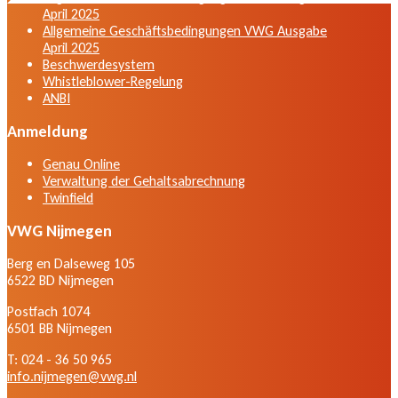
April 2025
Allgemeine Geschäftsbedingungen VWG Ausgabe
April 2025
Beschwerdesystem
Whistleblower-Regelung
ANBI
Anmeldung
Genau Online
Verwaltung der Gehaltsabrechnung
Twinfield
VWG Nijmegen
Berg en Dalseweg 105
6522 BD Nijmegen
Postfach 1074
6501 BB Nijmegen
T: 024 - 36 50 965
info.nijmegen@vwg.nl