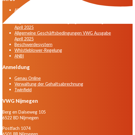
Allgemeine Geschäftsbedingungen der VWG in der
Fassung vom April 2025
Allgemeine Geschäftsbedingungen VWG Ausgabe
April 2025
Allgemeine Geschäftsbedingungen VWG Ausgabe
April 2025
Beschwerdesystem
Whistleblower-Regelung
ANBI
Anmeldung
Genau Online
Verwaltung der Gehaltsabrechnung
Twinfield
VWG Nijmegen
Berg en Dalseweg 105
6522 BD Nijmegen
Postfach 1074
6501 BB Nijmegen