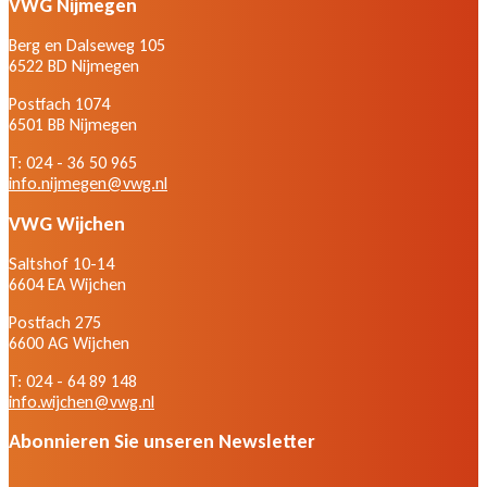
VWG Nijmegen
Berg en Dalseweg 105
6522 BD Nijmegen
Postfach 1074
6501 BB Nijmegen
T: 024 - 36 50 965
info.nijmegen@vwg.nl
VWG Wijchen
Saltshof 10-14
6604 EA Wijchen
Postfach 275
6600 AG Wijchen
T: 024 - 64 89 148
info.wijchen@vwg.nl
Abonnieren Sie unseren Newsletter